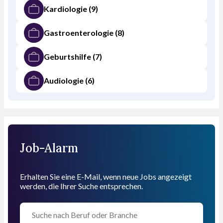
Kardiologie
(9)
Gastroenterologie
(8)
Geburtshilfe
(7)
Audiologie
(6)
Job-Alarm
Erhalten Sie eine E-Mail, wenn neue Jobs angezeigt
werden, die Ihrer Suche entsprechen.