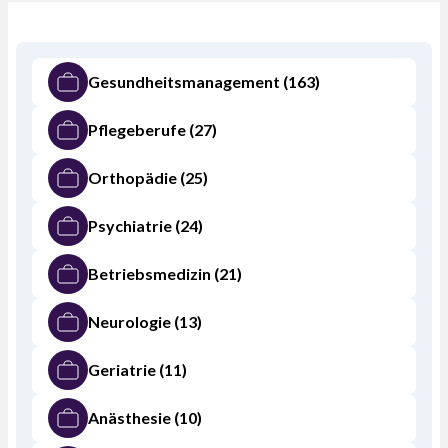
Gesundheitsmanagement
(163)
Pflegeberufe
(27)
Orthopädie
(25)
Psychiatrie
(24)
Betriebsmedizin
(21)
Neurologie
(13)
Geriatrie
(11)
Anästhesie
(10)