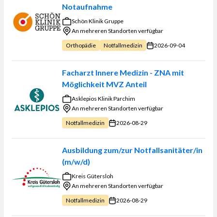
Notaufnahme
Schön Klinik Gruppe
An mehreren Standorten verfügbar
2026-09-04
Orthopädie
Notfallmedizin
Facharzt Innere Medizin - ZNA mit
Möglichkeit MVZ Anteil
Asklepios Klinik Parchim
An mehreren Standorten verfügbar
2026-08-29
Notfallmedizin
Ausbildung zum/zur Notfallsanitäter/in
(m/w/d)
Kreis Gütersloh
An mehreren Standorten verfügbar
2026-08-29
Notfallmedizin