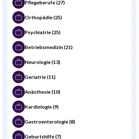
Pflegeberufe
(27)
Orthopädie
(25)
Psychiatrie
(25)
Betriebsmedizin
(21)
Neurologie
(13)
Geriatrie
(11)
Anästhesie
(10)
Kardiologie
(9)
Gastroenterologie
(8)
Geburtshilfe
(7)