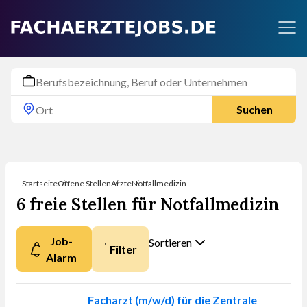
Suchen
Startseite
Offene Stellen
Ärzte
Notfallmedizin
6 freie Stellen für Notfallmedizin
Job-
Sortieren
Filter
Alarm
Nach was möchten
Sie sortieren?
Facharzt (m/w/d) für die Zentrale