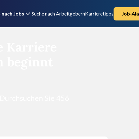
 nach Jobs
Suche nach Arbeitgebern
Karrieretipps
Job-Ala
e Karriere
 beginnt
 Durchsuchen Sie 456