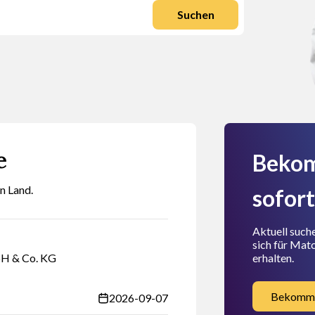
Suchen
e
Bekom
n Land.
sofort
Aktuell such
sich für Mat
H & Co. KG
erhalten.
Bekommen
2026-09-07