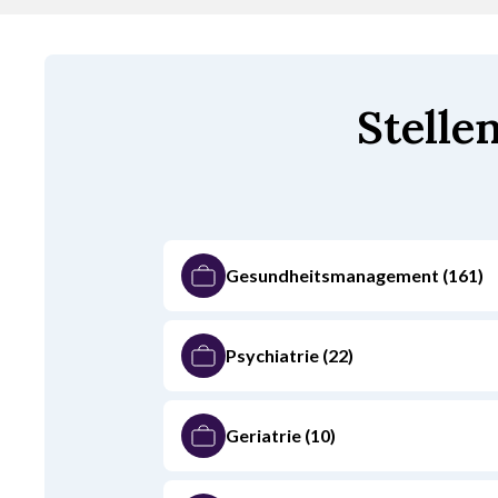
Stelle
Gesundheitsmanagement
(161)
Psychiatrie
(22)
Geriatrie
(10)