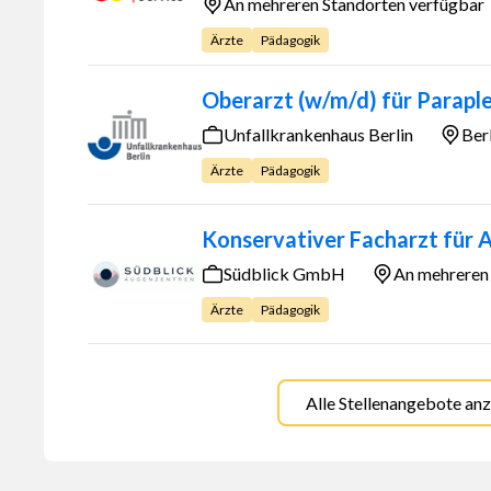
An mehreren Standorten verfügbar
Ärzte
Pädagogik
Oberarzt (w/m/d) für Parapl
Unfallkrankenhaus Berlin
Ber
Ärzte
Pädagogik
Konservativer Facharzt für 
Südblick GmbH
An mehreren
Ärzte
Pädagogik
Alle Stellenangebote an