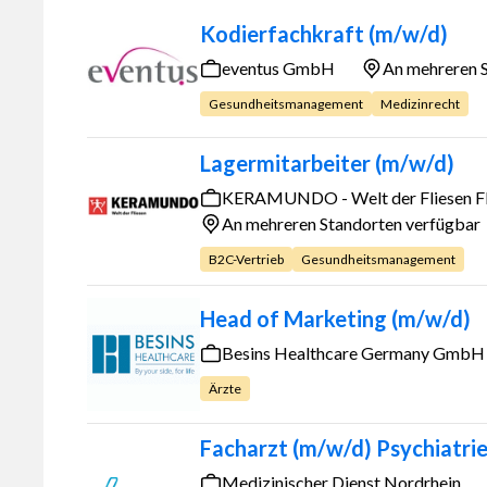
Kodierfachkraft (m/w/d)
eventus GmbH
An mehreren 
Gesundheitsmanagement
Medizinrecht
Lagermitarbeiter (m/w/d)
KERAMUNDO - Welt der Fliesen Fl
An mehreren Standorten verfügbar
B2C-Vertrieb
Gesundheitsmanagement
Head of Marketing (m/w/d)
Besins Healthcare Germany GmbH
Ärzte
Facharzt (m/w/d) Psychiatri
Medizinischer Dienst Nordrhein