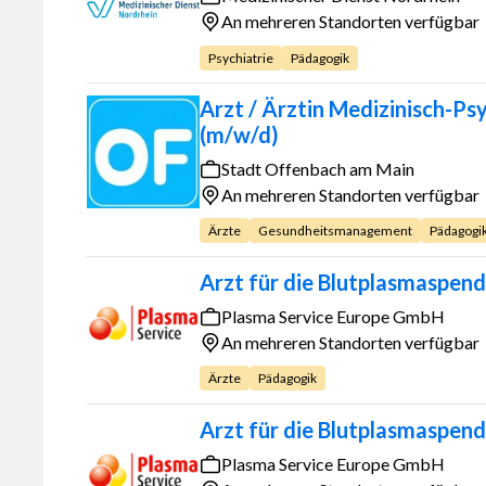
An mehreren Standorten verfügbar
Psychiatrie
Pädagogik
Arzt / Ärztin Medizinisch-Ps
(m/w/d)
Stadt Offenbach am Main
An mehreren Standorten verfügbar
Ärzte
Gesundheitsmanagement
Pädagogi
Arzt für die Blutplasmaspen
Plasma Service Europe GmbH
An mehreren Standorten verfügbar
Ärzte
Pädagogik
Arzt für die Blutplasmaspen
Plasma Service Europe GmbH