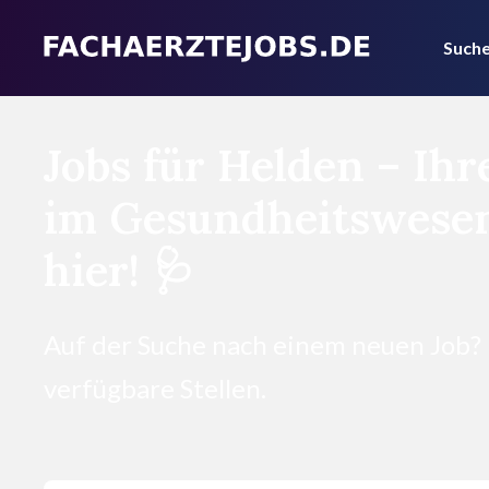
Suche
Jobs für Helden – Ihr
im Gesundheitswesen
hier! 🩺
Auf der Suche nach einem neuen Job?
verfügbare Stellen.