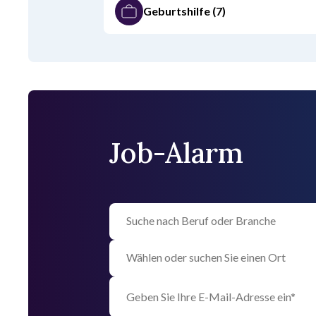
Geburtshilfe
(7)
Job-Alarm