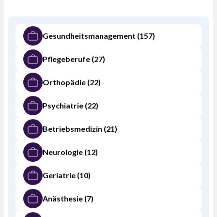
Gesundheitsmanagement
(157)
Pflegeberufe
(27)
Orthopädie
(22)
Psychiatrie
(22)
Betriebsmedizin
(21)
Neurologie
(12)
Geriatrie
(10)
Anästhesie
(7)