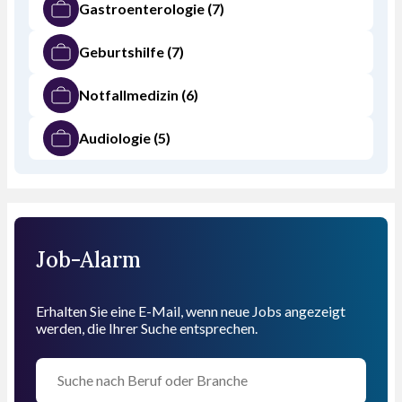
Gastroenterologie
(7)
Geburtshilfe
(7)
Notfallmedizin
(6)
Audiologie
(5)
Job-Alarm
Erhalten Sie eine E-Mail, wenn neue Jobs angezeigt
werden, die Ihrer Suche entsprechen.