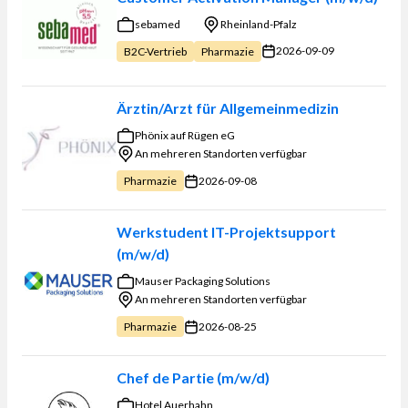
sebamed
Rheinland-Pfalz
2026-09-09
B2C-Vertrieb
Pharmazie
Ärztin/Arzt für Allgemeinmedizin
Phönix auf Rügen eG
An mehreren Standorten verfügbar
2026-09-08
Pharmazie
Werkstudent IT-Projektsupport
(m/w/d)
Mauser Packaging Solutions
An mehreren Standorten verfügbar
2026-08-25
Pharmazie
Chef de Partie (m/w/d)
Hotel Auerhahn