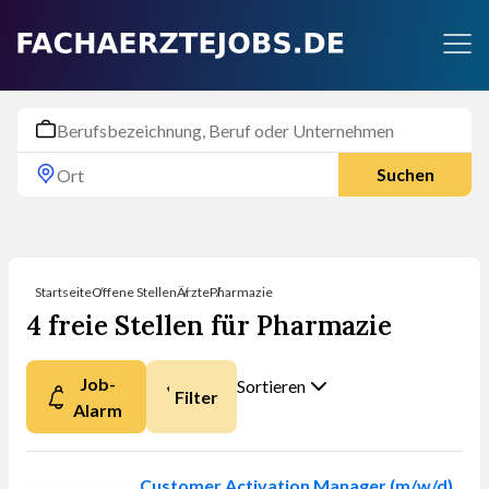
Suchen
Startseite
Offene Stellen
Ärzte
Pharmazie
4 freie Stellen für Pharmazie
Job-
Sortieren
Filter
Alarm
Nach was möchten
Sie sortieren?
Customer Activation Manager (m/w/d)