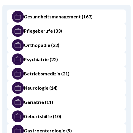
Gesundheitsmanagement
(163)
Pflegeberufe
(33)
Orthopädie
(22)
Psychiatrie
(22)
Betriebsmedizin
(21)
Neurologie
(14)
Geriatrie
(11)
Geburtshilfe
(10)
Gastroenterologie
(9)