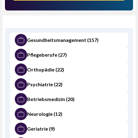
Gesundheitsmanagement
(157)
Pflegeberufe
(27)
Orthopädie
(22)
Psychiatrie
(22)
Betriebsmedizin
(20)
Neurologie
(12)
Geriatrie
(9)