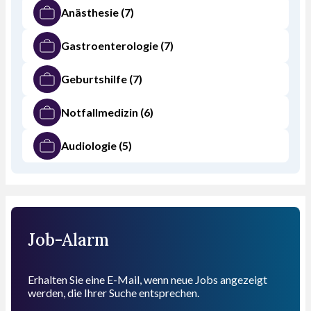
Anästhesie
(7)
Gastroenterologie
(7)
Geburtshilfe
(7)
Notfallmedizin
(6)
Audiologie
(5)
Job-Alarm
Erhalten Sie eine E-Mail, wenn neue Jobs angezeigt
werden, die Ihrer Suche entsprechen.