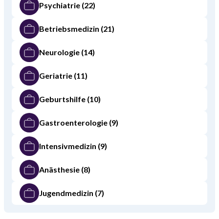
Psychiatrie
(22)
Betriebsmedizin
(21)
Neurologie
(14)
Geriatrie
(11)
Geburtshilfe
(10)
Gastroenterologie
(9)
Intensivmedizin
(9)
Anästhesie
(8)
Jugendmedizin
(7)