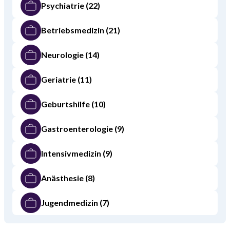
Psychiatrie
(22)
Betriebsmedizin
(21)
Neurologie
(14)
Geriatrie
(11)
Geburtshilfe
(10)
Gastroenterologie
(9)
Intensivmedizin
(9)
Anästhesie
(8)
Jugendmedizin
(7)