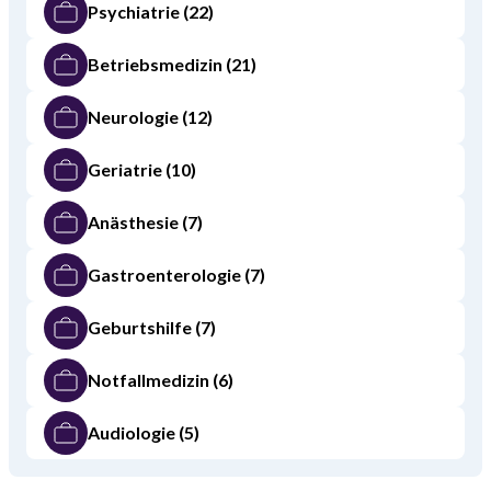
Psychiatrie
(22)
Betriebsmedizin
(21)
Neurologie
(12)
Geriatrie
(10)
Anästhesie
(7)
Gastroenterologie
(7)
Geburtshilfe
(7)
Notfallmedizin
(6)
Audiologie
(5)