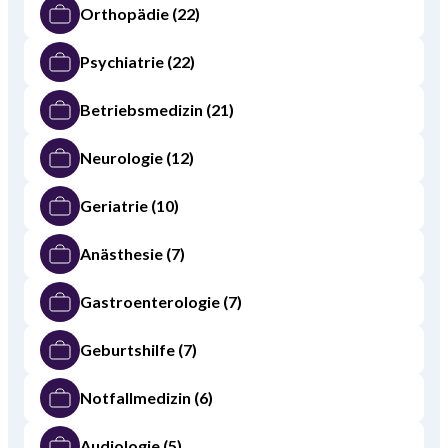
Orthopädie
(22)
Psychiatrie
(22)
Betriebsmedizin
(21)
Neurologie
(12)
Geriatrie
(10)
Anästhesie
(7)
Gastroenterologie
(7)
Geburtshilfe
(7)
Notfallmedizin
(6)
Audiologie
(5)