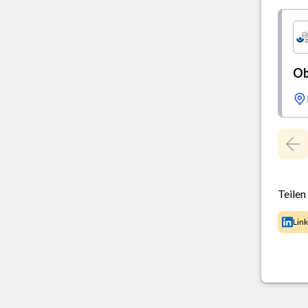
Ob
Teilen
Lin