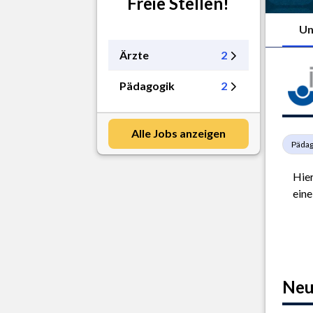
Freie Stellen!
Un
Ärzte
2
Pädagogik
2
Alle Jobs anzeigen
Pädag
Hier
eine
Neu