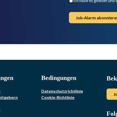
Ich habe es gelesen und
Job-Alarm abonniere
ungen
Bedingungen
Bek
s
Datenschutzrichtlinie
J
eitgebern
Cookie-Richtlinie
r
Fol