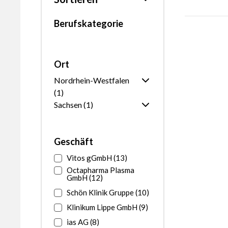
Berufskategorie
Nach was
möchten Sie
sortieren?
Ort
Nordrhein-Westfalen
(1)
Sachsen (1)
Ganz Nordrhein-
Westfalen
Ganz Sachsen
Dortmund
1
Geschäft
Vitos gGmbH (13)
Octapharma Plasma
GmbH (12)
Schön Klinik Gruppe (10)
Klinikum Lippe GmbH (9)
ias AG (8)