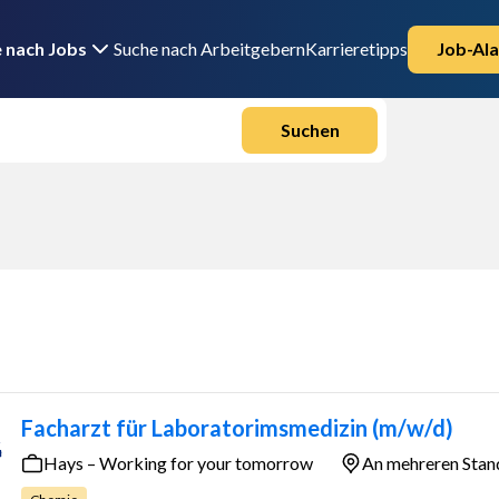
 nach Jobs
Suche nach Arbeitgebern
Karrieretipps
Job-Ala
Suchen
Facharzt für Laboratorimsmedizin (m/w/d)
Hays – Working for your tomorrow
An mehreren Stan