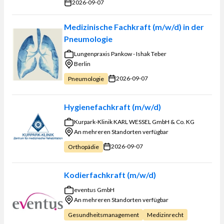
2026-09-07
Medizinische Fachkraft (m/w/d) in der
Pneumologie
Lungenpraxis Pankow - Ishak Teber
Berlin
2026-09-07
Pneumologie
Hygienefachkraft (m/w/d)
Kurpark-Klinik KARL WESSEL GmbH & Co. KG
An mehreren Standorten verfügbar
2026-09-07
Orthopädie
Kodierfachkraft (m/w/d)
eventus GmbH
An mehreren Standorten verfügbar
Gesundheitsmanagement
Medizinrecht