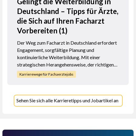
Gelingt die Weiterbildung in
Deutschland – Tipps für Ärzte,
die Sich auf Ihren Facharzt
Vorbereiten (1)
Der Weg zum Facharzt in Deutschland erfordert
Engagement, sorgfältige Planung und
kontinuierliche Weiterbildung. Mit einer
strategischen Herangehensweise, der richtigen
Unterstützung und einem klaren Fokus können
Karrierewege für Fachaerztejobs
Sie die Herausforderungen der
Facharztweiterbildung erfolgreich meistern.
Nutzen Sie die angebotenen Ressourcen, bleiben
Sehen Sie sich alle Karrieretipps und Jobartikel an
Sie flexibel und motiviert, und der Weg zum
Facharzt wird sich als lohnende und erfüllende
Reise herausstellen.