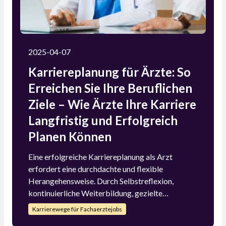
2025-04-07
Karriereplanung für Ärzte: So
Erreichen Sie Ihre Beruflichen
Ziele – Wie Ärzte Ihre Karriere
Langfristig und Erfolgreich
Planen Können
Eine erfolgreiche Karriereplanung als Arzt
erfordert eine durchdachte und flexible
Herangehensweise. Durch Selbstreflexion,
kontinuierliche Weiterbildung, gezielte
Spezialisierung, Netzwerken, eine ausgewogene
Karrierewege für Fachaerztejobs
Work-Life-Balance und professionelle Beratung